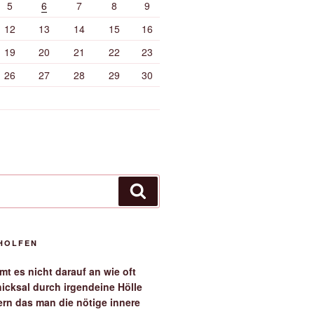
5
6
7
8
9
12
13
14
15
16
19
20
21
22
23
26
27
28
29
30
Suchen
EHOLFEN
t es nicht darauf an wie oft
icksal durch irgendeine Hölle
ern das man die nötige innere