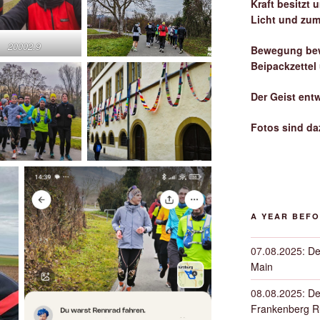
Kraft besitzt
Licht und zum
20002.9
Bewegung bew
Beipackzettel
Der Geist ent
Fotos sind da
A YEAR BEF
07.08.2025
:
De
Main
08.08.2025
:
De
Frankenberg 