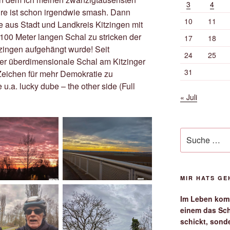
3
4
hre ist schon irgendwie smash. Dann
10
11
 aus Stadt und Landkreis Kitzingen mit
100 Meter langen Schal zu stricken der
17
18
tzingen aufgehängt wurde! Seit
24
25
der überdimensionale Schal am Kitzinger
31
Zeichen für mehr Demokratie zu
.a. lucky dube – the other side (Full
« Juli
Suche
nach:
MIR HATS G
Im Leben komm
einem das Sch
schickt, sond