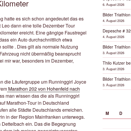
ilometer
6. August 2026
Bilder Triathlon
 hatte es sich schon angedeutet das es
4. August 2026
t Leo dann eine tolle Dezember Tour
Depesche # 32
ilometer ereicht. Eine gängige Faustregel
4. August 2026
ass ein Auto durchschnittlich etwa
 sollte . Dies gilt als normale Nutzung
Bilder Triathlon
3. August 2026
s Fahrzeug nicht übermäßig beansprucht
ei mir war, besonders im Dezember,
Thilo Kutzer b
3. August 2026
Bilder Triathlon
nn die Läufergruppe um Runninggirl Joyce
3. August 2026
hrem
Marathon 202 von Hohenfeld nach
s man wissen das die als Runninggirl
auf Marathon-Tour in Deutschland
äufen alle Städte Deutschlands erreichen.
M
D
nerin in der Region Mainfranken unterwegs.
in Dettelbach ein. Das die Begegnung
 an dem ich meinen zwanzigtausensten