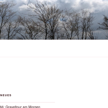
 NEUES
66: Graveltour am Morgen