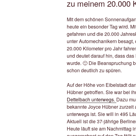
zu meinem 20.000 K
Mit dem schönen Sonnenaufgang
heute ein besonder Tag wird. Mi
gefahren und die 20.000 Jahresk
unter Automechanikern besagt, d
20.000 Kilometer pro Jahr fahren
und deutet darauf hin, dass da
wurde. 🙂 Die Beanspruchung b
schon deutlich zu spüren.
Auf der Höhe von Eibelstadt da
Hübner getroffen. Sie war bei i
Dettelbach unterwegs.
Dazu mus
bekannte Joyce Hübner zurzeit 
unterwegs ist. Sie will in 495 L
Aktuell ist die 37-jährige Berli
Heute läuft sie am Nachmittag 
ausgerechnet auf den Tag fällt