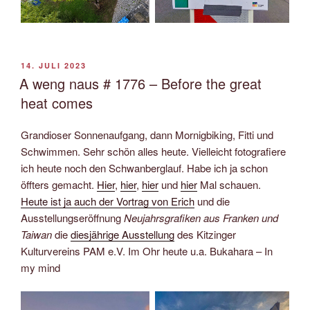
VERÖFFENTLICHT
14. JULI 2023
AM
A weng naus # 1776 – Before the great
heat comes
Grandioser Sonnenaufgang, dann Mornigbiking, Fitti und
Schwimmen. Sehr schön alles heute. Vielleicht fotografiere
ich heute noch den Schwanberglauf. Habe ich ja schon
öffters gemacht.
Hier
,
hier
,
hier
und
hier
Mal schauen.
Heute ist ja auch der Vortrag von Erich
und die
Ausstellungseröffnung
Neujahrsgrafiken aus Franken und
Taiwan
die
diesjährige Ausstellung
des Kitzinger
Kulturvereins PAM e.V. Im Ohr heute u.a. Bukahara – In
my mind