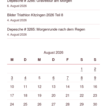
Depesche # 3266: Graveltour am Morgen
6. August 2026
Bilder Triathlon Kitzingen 2026 Teil 8
4. August 2026
Depesche # 3265: Morgenrunde nach dem Regen
4. August 2026
August 2026
M
D
M
D
F
S
S
1
2
3
4
5
6
7
8
9
10
11
12
13
14
15
16
17
18
19
20
21
22
23
24
25
26
27
28
29
30