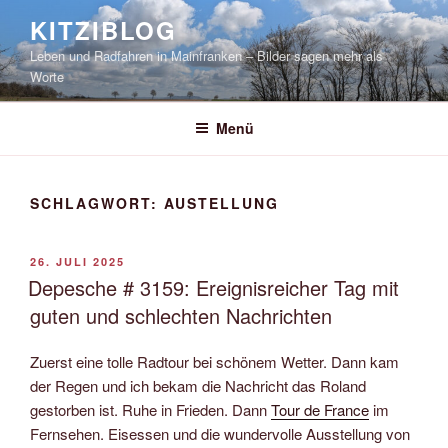
Zum
KITZIBLOG
Inhalt
Leben und Radfahren in Mainfranken – Bilder sagen mehr als
springen
Worte
Menü
SCHLAGWORT:
AUSTELLUNG
VERÖFFENTLICHT
26. JULI 2025
AM
Depesche # 3159: Ereignisreicher Tag mit
guten und schlechten Nachrichten
Zuerst eine tolle Radtour bei schönem Wetter. Dann kam
der Regen und ich bekam die Nachricht das Roland
gestorben ist. Ruhe in Frieden. Dann
Tour de France
im
Fernsehen. Eisessen und die wundervolle Ausstellung von