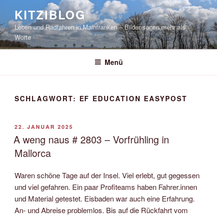
Zum
KITZIBLOG
Inhalt
Leben und Radfahren in Mainfranken – Bilder sagen mehr als
springen
Worte
Menü
SCHLAGWORT:
EF EDUCATION EASYPOST
VERÖFFENTLICHT
22. JANUAR 2025
AM
A weng naus # 2803 – Vorfrühling in
Mallorca
Waren schöne Tage auf der Insel. Viel erlebt, gut gegessen
und viel gefahren. Ein paar Profiteams haben Fahrer.innen
und Material getestet. Eisbaden war auch eine Erfahrung.
An- und Abreise problemlos. Bis auf die Rückfahrt vom