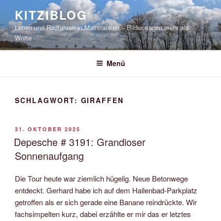
Zum
KITZIBLOG
Inhalt
Leben und Radfahren in Mainfranken – Bilder sagen mehr als
springen
Worte
Menü
SCHLAGWORT:
GIRAFFEN
VERÖFFENTLICHT
31. OKTOBER 2025
AM
Depesche # 3191: Grandioser
Sonnenaufgang
Die Tour heute war ziemlich hügelig. Neue Betonwege
entdeckt. Gerhard habe ich auf dem Hallenbad-Parkplatz
getroffen als er sich gerade eine Banane reindrückte. Wir
fachsimpelten kurz, dabei erzählte er mir das er letztes