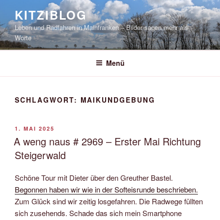
Zum
KITZIBLOG
Inhalt
Leben und Radfahren in Mainfranken – Bilder sagen mehr als
springen
Worte
Menü
SCHLAGWORT:
MAIKUNDGEBUNG
VERÖFFENTLICHT
1. MAI 2025
AM
A weng naus # 2969 – Erster Mai Richtung
Steigerwald
Schöne Tour mit Dieter über den Greuther Bastel.
Begonnen haben wir wie in der Softeisrunde beschrieben.
Zum Glück sind wir zeitig losgefahren. Die Radwege füllten
sich zusehends. Schade das sich mein Smartphone