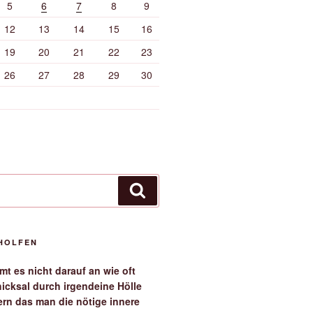
5
6
7
8
9
12
13
14
15
16
19
20
21
22
23
26
27
28
29
30
Suchen
EHOLFEN
t es nicht darauf an wie oft
icksal durch irgendeine Hölle
ern das man die nötige innere