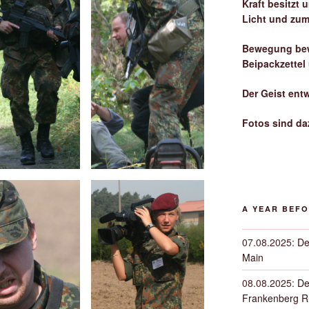
Kraft besitzt
Licht und zum
Bewegung bew
Beipackzettel
Der Geist ent
Fotos sind da
A YEAR BEF
07.08.2025
:
De
Main
08.08.2025
:
De
Frankenberg 