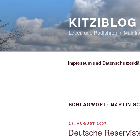
Zum
Inhalt
KITZIBLOG
springen
Leben und Radfahren in Mainfra
Impressum und Datenschutzerklä
SCHLAGWORT:
MARTIN S
VERÖFFENTLICHT
23. AUGUST 2007
AM
Deutsche Reserviste