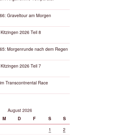
66: Graveltour am Morgen
 Kitzingen 2026 Teil 8
65: Morgenrunde nach dem Regen
 Kitzingen 2026 Teil 7
eim Transcontnental Race
August 2026
M
D
F
S
S
1
2