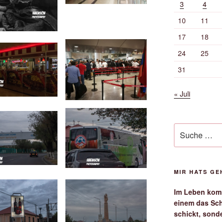
3
4
10
11
17
18
24
25
31
« Juli
Suche
nach:
MIR HATS G
Im Leben komm
einem das Sch
schickt, sond