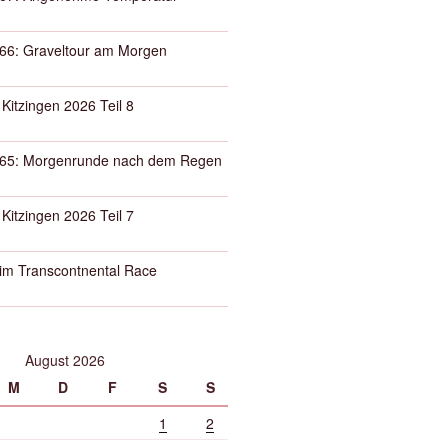
66: Graveltour am Morgen
 Kitzingen 2026 Teil 8
65: Morgenrunde nach dem Regen
 Kitzingen 2026 Teil 7
eim Transcontnental Race
August 2026
M
D
F
S
S
1
2