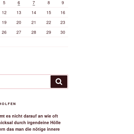
5
6
7
8
9
12
13
14
15
16
19
20
21
22
23
26
27
28
29
30
Suchen
EHOLFEN
t es nicht darauf an wie oft
icksal durch irgendeine Hölle
ern das man die nötige innere