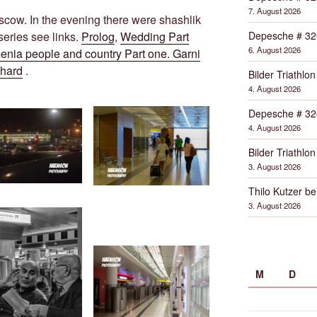
7. August 2026
cow. In the evening there were shashlik
Depesche # 32
series see links.
Prolog
,
Wedding Part
6. August 2026
enia people and country Part one. Garni
ghard
.
Bilder Triathlon
4. August 2026
Depesche # 32
4. August 2026
Bilder Triathlon
3. August 2026
Thilo Kutzer b
3. August 2026
M
D