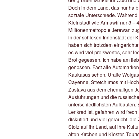
der großen Märkte für Obst und
Doch in dem Land, das nur halb 
soziale Unterschiede. Während 
Kleinstadt wie Armawir nur 3 – 4
Millionenmetropole Jerewan zug
in der schicken Innenstadt der K
haben sich trotzdem eingerichtet
es wird viel preiswertes, sehr
Brot gegessen. Ich habe am lieb
genossen. Fast alle Automarke
Kaukasus sehen. Uralte Wolga
Cayenne, Stretchlimos mit Hoch
Zastava aus dem ehemaligen Jug
Ausführungen und die russische
unterschiedlichsten Aufbauten. E
Lenkrad ist, gefahren wird frech
diskutiert und viel geraucht, die
Stolz auf ihr Land, auf ihre Kult
alten Kirchen und Klöster. Touris