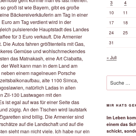
 Gemüse geht könnte man es fast meinen.
3
4
so groß ist wie Bayern, gibt es große
10
11
eine Bäckereiverkäuferin am Tag in einer
 Euro am Tag verdient wird in der
17
18
leich pulsierende Hauptstadt des Landes
24
25
affee für 3 Euro verkauft. Die Armenier
31
. Die Autos fahren größtenteils mit Gas,
 leckeres Gemüse und wohlschmeckendes
« Juli
sten das Matnakash, eine Art Ciabatta,
n der Welt kann man in dem Land am
s neben einem nagelneuen Porsche
Suche
zeitsbalkonaufbau, alte 1100 Simca,
nach:
oslawien, natürlich Ladas in allen
n Zil-130 Lastwagen mit den
s ist egal auf was für einer Seite das
MIR HATS G
 und zügig. An den Tischen wird lautstark
 Zigaretten sind billig. Die Armenier sind
Im Leben komm
urschätze auf die Landschaft und auf die
einem das Sch
schickt, sond
ten sieht man nicht viele. Ich habe nur ein