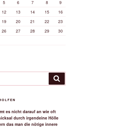
5
6
7
8
9
12
13
14
15
16
19
20
21
22
23
26
27
28
29
30
Suchen
EHOLFEN
t es nicht darauf an wie oft
icksal durch irgendeine Hölle
ern das man die nötige innere