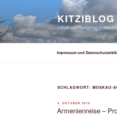
Zum
Inhalt
KITZIBLOG
springen
Leben und Radfahren in Mainfra
Impressum und Datenschutzerklä
SCHLAGWORT:
MOSKAU-S
VERÖFFENTLICHT
4. OKTOBER 2019
AM
Armenienreise – Pr