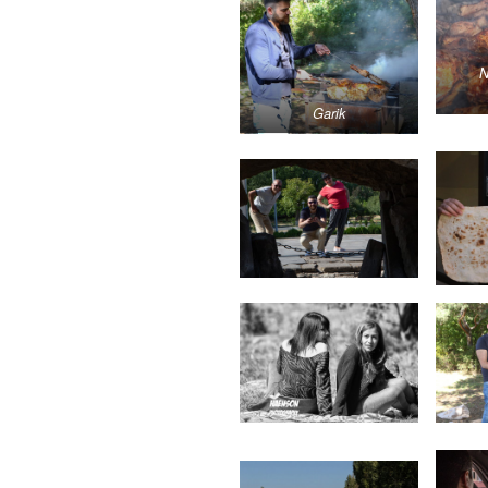
N
Garik