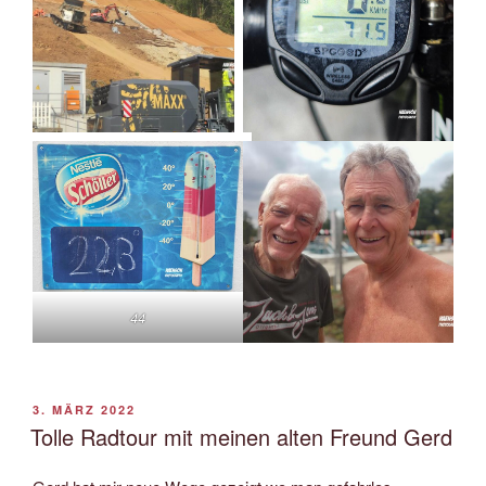
44
VERÖFFENTLICHT
3. MÄRZ 2022
AM
Tolle Radtour mit meinen alten Freund Gerd