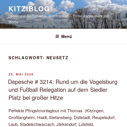
Zum
KITZIBLOG
Inhalt
Leben und Radfahren in Mainfranken – Bilder sagen mehr als
springen
Worte
Menü
SCHLAGWORT:
NEUSETZ
VERÖFFENTLICHT
25. MAI 2026
AM
Depesche # 3214: Rund um die Vogelsburg
und Fußball Relegation auf dem Siedler
Platz bei großer Hitze
Perfekte Pfingstmontagtour mit Thomas. (Kitzingen,
Großlangheim, Haidt, Stefansberg, Düllstadt, Reupelsdorf,
Laub, Stadelschwarzach, Järkendorf, Lülsfeld,