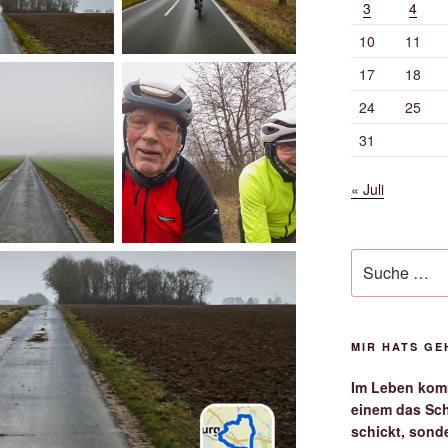
3
4
10
11
17
18
24
25
31
« Juli
Suche
nach:
MIR HATS G
Im Leben komm
einem das Sch
schickt, sond