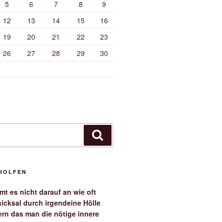
5
6
7
8
9
12
13
14
15
16
19
20
21
22
23
26
27
28
29
30
Suchen
EHOLFEN
t es nicht darauf an wie oft
icksal durch irgendeine Hölle
ern das man die nötige innere