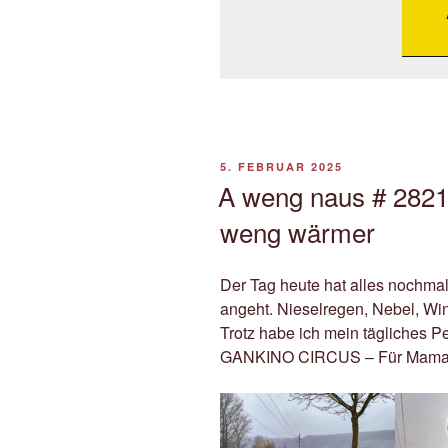
VERÖFFENTLICHT
5. FEBRUAR 2025
AM
A weng naus # 2821
weng wärmer
Der Tag heute hat alles nochmal
angeht. Nieselregen, Nebel, Win
Trotz habe ich mein tägliches P
GANKINO CIRCUS – Für Mama (