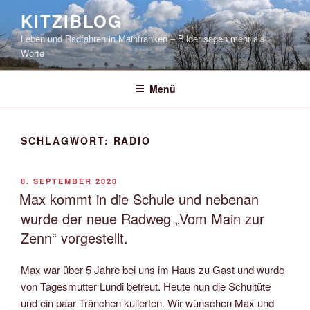
Zum
KITZIBLOG
Inhalt
Leben und Radfahren in Mainfranken – Bilder sagen mehr als
springen
Worte
Menü
SCHLAGWORT:
RADIO
VERÖFFENTLICHT
8. SEPTEMBER 2020
AM
Max kommt in die Schule und nebenan
wurde der neue Radweg „Vom Main zur
Zenn“ vorgestellt.
Max war über 5 Jahre bei uns im Haus zu Gast und wurde
von Tagesmutter Lundi betreut. Heute nun die Schultüte
und ein paar Tränchen kullerten. Wir wünschen Max und