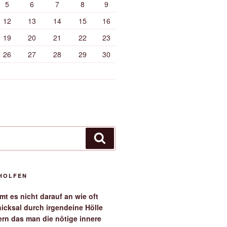
5
6
7
8
9
12
13
14
15
16
19
20
21
22
23
26
27
28
29
30
Suchen
EHOLFEN
t es nicht darauf an wie oft
icksal durch irgendeine Hölle
ern das man die nötige innere