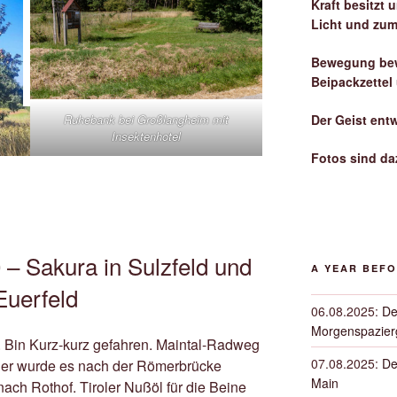
Kraft besitzt
Licht und zum
Bewegung bew
Beipackzettel
Ruhebank bei Großlangheim mit
Der Geist ent
Insektenhotel
Fotos sind da
– Sakura in Sulzfeld und
A YEAR BEF
Euerfeld
06.08.2025
:
De
Morgenspazierg
. Bin Kurz-kurz gefahren. Maintal-Radweg
07.08.2025
:
De
iger wurde es nach der Römerbrücke
Main
nach Rothof. Tiroler Nußöl für die Beine