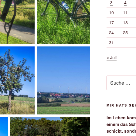
3
4
10
11
17
18
24
25
31
« Juli
Suche
nach:
MIR HATS G
Im Leben komm
einem das Sch
schickt, sond