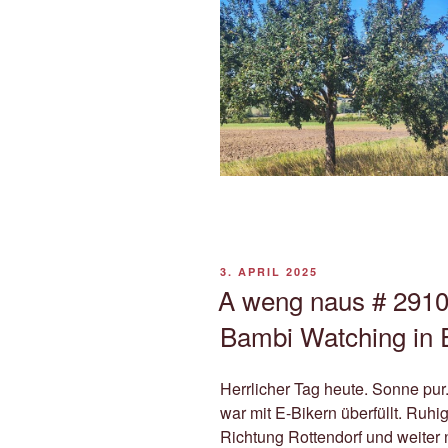
VERÖFFENTLICHT
3. APRIL 2025
AM
A weng naus # 2910 
Bambi Watching in 
Herrlicher Tag heute. Sonne pur
war mit E-Bikern überfüllt. Ruh
Richtung Rottendorf und weiter 