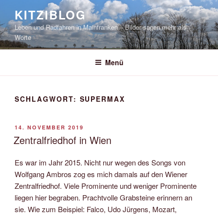
Zum
KITZIBLOG
Inhalt
Leben und Radfahren in Mainfranken – Bilder sagen mehr als
springen
Worte
Menü
SCHLAGWORT:
SUPERMAX
VERÖFFENTLICHT
14. NOVEMBER 2019
AM
Zentralfriedhof in Wien
Es war im Jahr 2015. Nicht nur wegen des Songs von
Wolfgang Ambros zog es mich damals auf den Wiener
Zentralfriedhof. Viele Prominente und weniger Prominente
liegen hier begraben. Prachtvolle Grabsteine erinnern an
sie. Wie zum Beispiel: Falco, Udo Jürgens, Mozart,