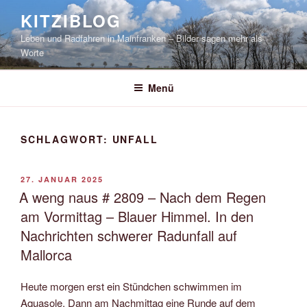
Zum
KITZIBLOG
Inhalt
Leben und Radfahren in Mainfranken – Bilder sagen mehr als
springen
Worte
Menü
SCHLAGWORT:
UNFALL
VERÖFFENTLICHT
27. JANUAR 2025
AM
A weng naus # 2809 – Nach dem Regen
am Vormittag – Blauer Himmel. In den
Nachrichten schwerer Radunfall auf
Mallorca
Heute morgen erst ein Stündchen schwimmen im
Aquasole. Dann am Nachmittag eine Runde auf dem