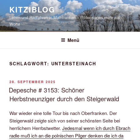
Zum
KITZIBLOG
Inhalt
Leben und Radfahren in Mainfranken – Bilder sagen mehr als
springen
Worte
Menü
SCHLAGWORT:
UNTERSTEINACH
VERÖFFENTLICHT
28. SEPTEMBER 2025
AM
Depesche # 3153: Schöner
Herbstneunziger durch den Steigerwald
War wieder eine tolle Tour bis nach Oberfranken. Der
Steigerwald zeigte sich von seiner schönsten Seite bei
herrlichem Herrbstwetter.
Jedesmal wenn ich durch Ebrach
radle muß ich an die polnischen Pilger denken die ich da