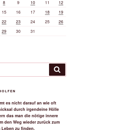
8
9
10
11
12
15
16
17
18
19
22
23
24
25
26
29
30
31
Suchen
EHOLFEN
t es nicht darauf an wie oft
icksal durch irgendeine Hölle
ern das man die nötige innere
 um den Weg wieder zurück zum
 Leben zu finden.