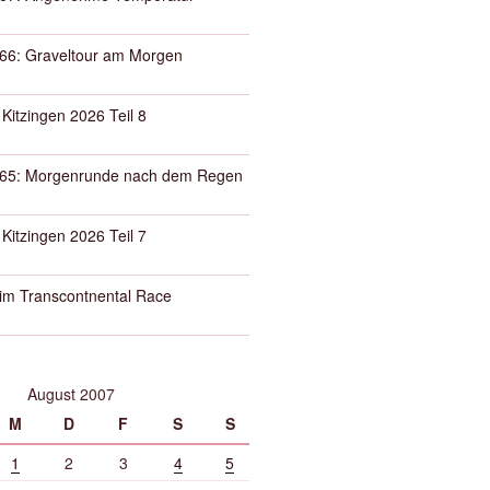
66: Graveltour am Morgen
 Kitzingen 2026 Teil 8
65: Morgenrunde nach dem Regen
 Kitzingen 2026 Teil 7
eim Transcontnental Race
August 2007
M
D
F
S
S
1
2
3
4
5