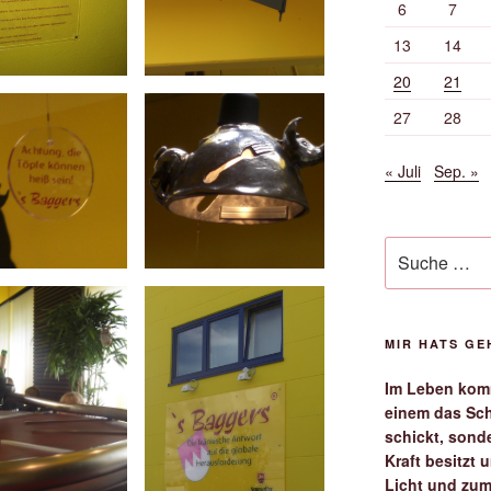
6
7
13
14
20
21
27
28
« Juli
Sep. »
Suche
nach:
MIR HATS G
Im Leben komm
einem das Sch
schickt, sond
Kraft besitzt
Licht und zum