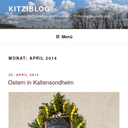
Zum
KITZIBLOG
Inhalt
Leben und Radfahren in Mainfranken – Bilder sagen mehr als
springen
Worte
Menü
MONAT:
APRIL 2014
VERÖFFENTLICHT
20. APRIL 2014
AM
Ostern in Kaltensondheim