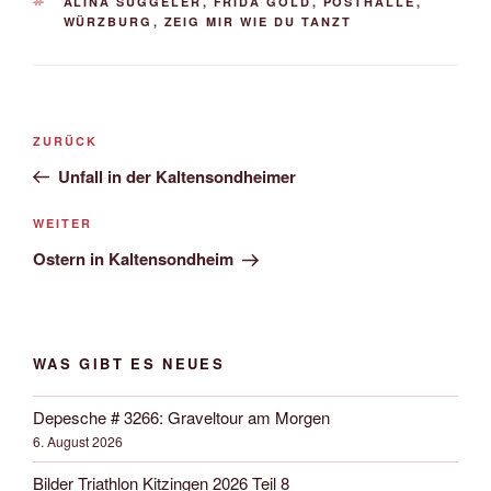
SCHLAGWÖRTER
ALINA SÜGGELER
,
FRIDA GOLD
,
POSTHALLE
,
WÜRZBURG
,
ZEIG MIR WIE DU TANZT
Beitrags-
Vorheriger
ZURÜCK
Navigation
Beitrag
Unfall in der Kaltensondheimer
Nächster
WEITER
Beitrag
Ostern in Kaltensondheim
WAS GIBT ES NEUES
Depesche # 3266: Graveltour am Morgen
6. August 2026
Bilder Triathlon Kitzingen 2026 Teil 8