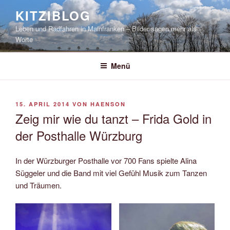
Zum
KITZIBLOG
Inhalt
Leben und Radfahren in Mainfranken – Bilder sagen mehr als
springen
Worte
Menü
VERÖFFENTLICHT
15. APRIL 2014
VON
HAENSON
AM
Zeig mir wie du tanzt – Frida Gold in
der Posthalle Würzburg
In der Würzburger Posthalle vor 700 Fans spielte Alina
Süggeler und die Band mit viel Gefühl Musik zum Tanzen
und Träumen.