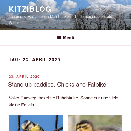
Zum
KITZIBLOG
Inhalt
Leben und Radfahren in Mainfranken – Bilder sagen mehr als
springen
Worte
Menü
TAG:
23. APRIL 2020
VERÖFFENTLICHT
23. APRIL 2020
AM
Stand up paddles, Chicks and Fatbike
Voller Radweg, besetzte Ruhebänke, Sonne pur und viele
kleine Entlein