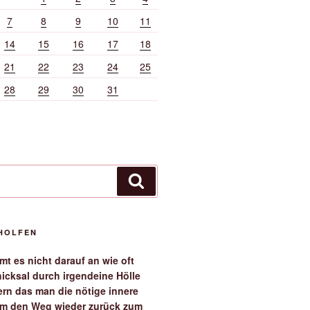
7
8
9
10
11
14
15
16
17
18
21
22
23
24
25
28
29
30
31
Suchen
EHOLFEN
t es nicht darauf an wie oft
icksal durch irgendeine Hölle
ern das man die nötige innere
 um den Weg wieder zurück zum