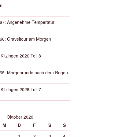
n
67: Angenehme Temperatur
66: Graveltour am Morgen
 Kitzingen 2026 Teil 8
65: Morgenrunde nach dem Regen
 Kitzingen 2026 Teil 7
Oktober 2020
M
D
F
S
S
1
2
3
4