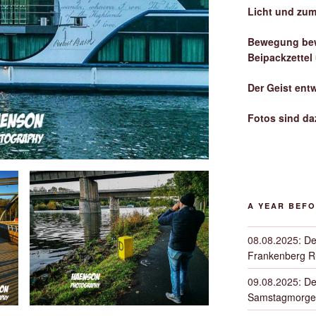
Licht und zum
Bewegung bew
Beipackzettel
Der Geist ent
Fotos sind da
A YEAR BEF
08.08.2025
:
De
Frankenberg 
09.08.2025
:
De
Samstagmorge