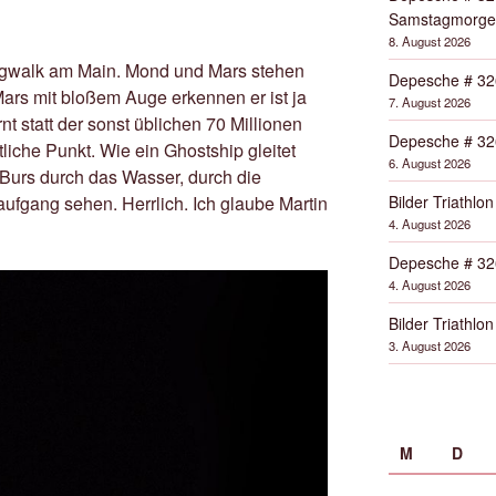
Samstagmorge
8. August 2026
ngwalk am Main. Mond und Mars stehen
Depesche # 32
ars mit bloßem Auge erkennen er ist ja
7. August 2026
nt statt der sonst üblichen 70 Millionen
Depesche # 32
tliche Punkt. Wie ein Ghostship gleitet
6. August 2026
 Burs durch das Wasser, durch die
Bilder Triathlon
gang sehen. Herrlich. Ich glaube Martin
4. August 2026
Depesche # 32
4. August 2026
Bilder Triathlon
3. August 2026
M
D