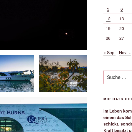
5
6
12
13
19
20
26
27
« Sep.
Nov. »
Suche
nach:
MIR HATS G
Im Leben komm
einem das Sch
schickt, sond
Kraft besitzt