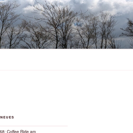
 NEUES
68: Coffee Ride am