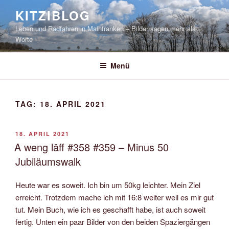
Zum
KITZIBLOG
Inhalt
Leben und Radfahren in Mainfranken – Bilder sagen mehr als
springen
Worte
Menü
TAG:
18. APRIL 2021
VERÖFFENTLICHT
18. APRIL 2021
AM
A weng läff #358 #359 – Minus 50
Jubiläumswalk
Heute war es soweit. Ich bin um 50kg leichter. Mein Ziel
erreicht. Trotzdem mache ich mit 16:8 weiter weil es mir gut
tut. Mein Buch, wie ich es geschafft habe, ist auch soweit
fertig. Unten ein paar Bilder von den beiden Spaziergängen