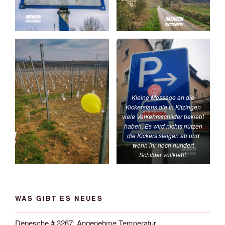
Kleine Message an die
Kickersfans die in Kitzingen
viele Verkehrsschilder beklebt
haben. Es wird nichts nützen
die Kickers steigen ab und
wenn ihr noch hundert
Schilder vollklebt.
WAS GIBT ES NEUES
Depesche # 3267: Angenehme Temperatur