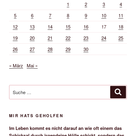
1
2
3
4
5
6
7
8
9
10
11
12
13
14
15
16
17
18
19
20
21
22
23
24
25
26
27
28
29
30
« März
Mai »
Suche
Suche
nach:
MIR HATS GEHOLFEN
Im Leben kommt es nicht darauf an wie oft einem das
Schicksal durch irgendeine Hölle schickt, sondern das