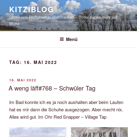
Zum
KITZIBLOG
Inhalt
Leben und Radfahren in Mainfranken – Bilder sagen mehr als
springen
Worte
Menü
TAG:
16. MAI 2022
VERÖFFENTLICHT
16. MAI 2022
AM
A weng läff#768 – Schwüler Tag
Im Bad konnte ich es ja noch aushalten aber beim Laufen
hat es mir dann die Schuhe ausgezogen. Aber mecht nix.
Alles wird gut. Im Ohr Red Snapper – Village Tap