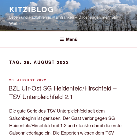
Zum
KITZIBLOG
Inhalt
Leben und Radfahren in Mainfranken – Bilder sagen mehr als
springen
Worte
Menü
TAG:
28. AUGUST 2022
VERÖFFENTLICHT
28. AUGUST 2022
AM
BZL Ufr-Ost SG Heidenfeld/Hirschfeld –
TSV Unterpleichfeld 2:1
Die gute Serie des TSV Unterpleichfeld seit dem
Saisonbeginn ist gerissen. Der Gast verlor gegen SG
Heidenfeld/Hirschfeld mit 1:2 und steckte damit die erste
Saisonniederlage ein. Die Experten wiesen dem TSV