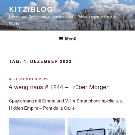
Zum
KITZIBLOG
Inhalt
Leben und Radfahren in Mainfranken – Bilder sagen mehr als
springen
Worte
Menü
TAG:
4. DEZEMBER 2022
VERÖFFENTLICHT
4. DEZEMBER 2022
AM
A weng naus # 1244 – Trüber Morgen
Spaziergang mit Emma und V. Im Smartphone spielte u.a.
Hidden Empire – Pont de la Caille