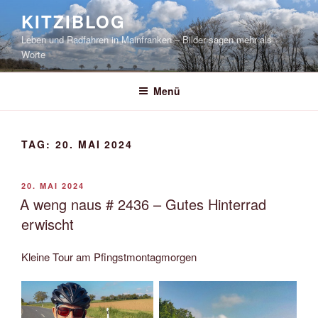
Zum
KITZIBLOG
Inhalt
Leben und Radfahren in Mainfranken – Bilder sagen mehr als
springen
Worte
Menü
TAG:
20. MAI 2024
VERÖFFENTLICHT
20. MAI 2024
AM
A weng naus # 2436 – Gutes Hinterrad
erwischt
Kleine Tour am Pfingstmontagmorgen