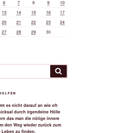
6
7
8
9
10
13
14
15
16
17
20
21
22
23
24
27
28
29
30
Suchen
EHOLFEN
t es nicht darauf an wie oft
icksal durch irgendeine Hölle
ern das man die nötige innere
 um den Weg wieder zurück zum
 Leben zu finden.