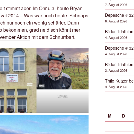
7. August 2026
eit stimmt aber. Im Ohr u.a. heute Bryan
Depesche # 32
stival 2014 – Was war noch heute: Schnaps
6. August 2026
e ich nur noch ein wenig schärfer. Dann
eo bekommen, grad neidisch könnt mer
Bilder Triathlon
vember Aktion
mit dem Schnurrbart.
4. August 2026
Depesche # 32
4. August 2026
Bilder Triathlon
3. August 2026
Thilo Kutzer b
3. August 2026
10150
M
D