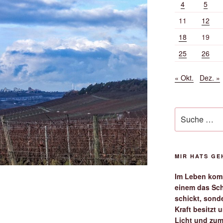
4
5
11
12
18
19
25
26
« Okt.
Dez. »
Suche
nach:
MIR HATS G
Im Leben komm
einem das Sch
schickt, sond
Kraft besitzt
Licht und zum