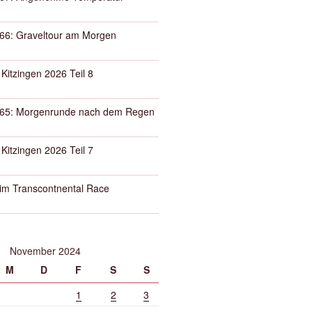
66: Graveltour am Morgen
 Kitzingen 2026 Teil 8
65: Morgenrunde nach dem Regen
 Kitzingen 2026 Teil 7
eim Transcontnental Race
November 2024
M
D
F
S
S
1
2
3