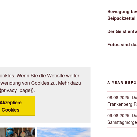
Bewegung bew
Beipackzettel
Der Geist ent
Fotos sind da
okies. Wenn Sie die Website weiter
erwendung von Cookies zu. Mehr dazu
A YEAR BEF
{{privacy_page}}.
08.08.2025
:
De
Akzeptiere
Frankenberg 
Cookies
09.08.2025
:
De
Samstagmorge