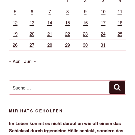
1
2
3
4
5
6
7
8
9
10
11
12
13
14
15
16
17
18
19
20
21
22
23
24
25
26
27
28
29
30
31
« Apr.
Juni »
Suche
Suche
nach:
MIR HATS GEHOLFEN
Im Leben kommt es nicht darauf an wie oft einem das
Schicksal durch irgendeine Hölle schickt, sondern das