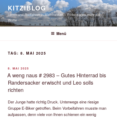
Zum
KITZIBLOG
Inhalt
Leben und Radfahren in Mainfranken – Bilder sagen mehr als
springen
Worte
Menü
TAG:
8. MAI 2025
VERÖFFENTLICHT
8. MAI 2025
AM
A weng naus # 2983 – Gutes Hinterrad bis
Randersacker erwischt und Leo solls
richten
Der Junge hatte richtig Druck. Unterwegs eine riesige
Gruppe E-Biker getroffen. Beim Vorbeifahren musste man
aufpassen, denn viele von Ihnen schienen ein wenig