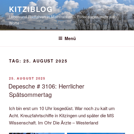
Zum
KITZIBLOG
Inhalt
Leben und Radfahren in Mainfranken – Bilder sagen mehr als
springen
Worte
Menü
TAG:
25. AUGUST 2025
VERÖFFENTLICHT
25. AUGUST 2025
AM
Depesche # 3106: Herrlicher
Spätsommertag
Ich bin erst um 10 Uhr losgedüst. War noch zu kalt um
Acht. Kreuzfahrtschiffe in Kitzingen und später die MS
Wissenschaft. Im Ohr Die Ärzte – Westerland