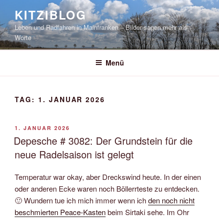
Zum
KITZIBLOG
Inhalt
Leben und Radfahren in Mainfranken – Bilder sagen mehr als
springen
Worte
Menü
TAG:
1. JANUAR 2026
VERÖFFENTLICHT
1. JANUAR 2026
AM
Depesche # 3082: Der Grundstein für die
neue Radelsaison ist gelegt
Temperatur war okay, aber Dreckswind heute. In der einen
oder anderen Ecke waren noch Böllerrteste zu entdecken.
🙂 Wundern tue ich mich immer wenn ich
den noch nicht
beschmierten Peace-Kasten
beim Sirtaki sehe. Im Ohr