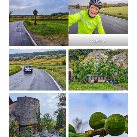
16511.9