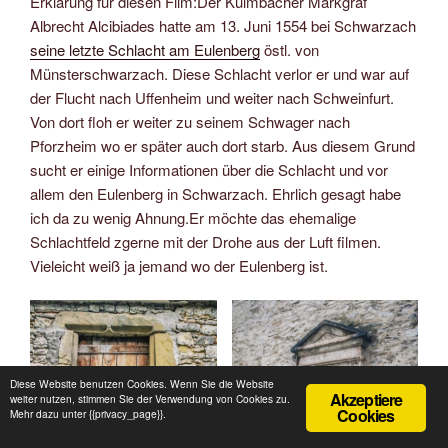
Erklärung für diesen Film:Der Kulmbacher Markgraf
Albrecht Alcibiades hatte am 13. Juni 1554 bei Schwarzach
seine letzte Schlacht am Eulenberg
östl. von
Münsterschwarzach. Diese Schlacht verlor er und war auf
der Flucht nach Uffenheim und weiter nach Schweinfurt.
Von dort floh er weiter zu seinem Schwager nach
Pforzheim wo er später auch dort starb. Aus diesem Grund
sucht er einige Informationen über die Schlacht und vor
allem den Eulenberg in Schwarzach. Ehrlich gesagt habe
ich da zu wenig Ahnung.Er möchte das ehemalige
Schlachtfeld zgerne mit der Drohe aus der Luft filmen.
Vieleicht weiß ja jemand wo der Eulenberg ist.
Diese Website benutzen Cookies. Wenn Sie die Website
Akzeptiere
weiter nutzen, stimmen Sie der Verwendung von Cookies zu.
Cookies
Mehr dazu unter {{privacy_page}}.