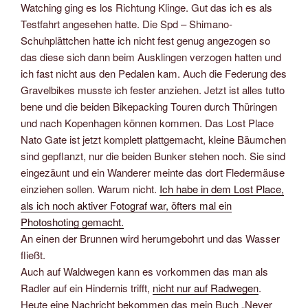
Watching ging es los Richtung Klinge. Gut das ich es als
Testfahrt angesehen hatte. Die Spd – Shimano-
Schuhplättchen hatte ich nicht fest genug angezogen so
das diese sich dann beim Ausklingen verzogen hatten und
ich fast nicht aus den Pedalen kam. Auch die Federung des
Gravelbikes musste ich fester anziehen. Jetzt ist alles tutto
bene und die beiden Bikepacking Touren durch Thüringen
und nach Kopenhagen können kommen. Das Lost Place
Nato Gate ist jetzt komplett plattgemacht, kleine Bäumchen
sind gepflanzt, nur die beiden Bunker stehen noch. Sie sind
eingezäunt und ein Wanderer meinte das dort Fledermäuse
einziehen sollen. Warum nicht.
Ich habe in dem Lost Place,
als ich noch aktiver Fotograf war, öfters mal ein
Photoshoting gemacht.
An einen der Brunnen wird herumgebohrt und das Wasser
fließt.
Auch auf Waldwegen kann es vorkommen das man als
Radler auf ein Hindernis trifft,
nicht nur auf Radwegen
.
Heute eine Nachricht bekommen das mein Buch „Never