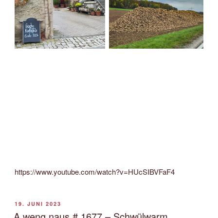
https://www.youtube.com/watch?v=HUcSIBVFaF4
VERÖFFENTLICHT
19. JUNI 2023
AM
A weng naus # 1677 – Schwülwarm