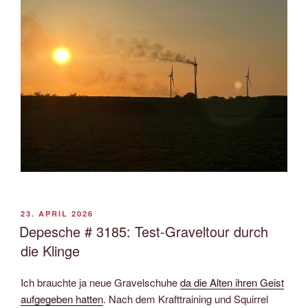
VERÖFFENTLICHT
23. APRIL 2026
AM
Depesche # 3185: Test-Graveltour durch
die Klinge
Ich brauchte ja neue Gravelschuhe
da die Alten ihren Geist
aufgegeben hatten
. Nach dem Krafttraining und Squirrel