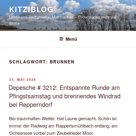
Zum
KITZIBLOG
Inhalt
Leben und Radfahren in Mainfranken – Bilder sagen mehr als
springen
Worte
Menü
SCHLAGWORT:
BRUNNEN
VERÖFFENTLICHT
23. MAI 2026
AM
Depesche # 3212: Entspannte Runde am
Pfingstsamstag und brennendes Windrad
bei Repperndorf
Bei traumhaften Wetter. Hat Laune gemacht. Schön ist
immer der Radweg am Rappertsmühlbach entlang, am
Ochsensee vorbei zum Zeubelrieder Moor.