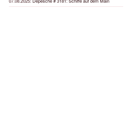
07.08.2025
:
Depesche # 3181: Schiffe auf dem Main