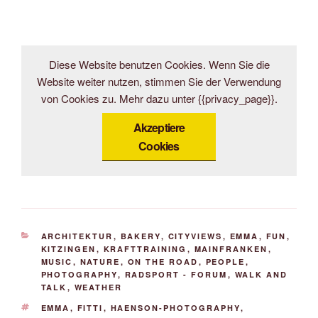
Diese Website benutzen Cookies. Wenn Sie die
Website weiter nutzen, stimmen Sie der Verwendung
von Cookies zu. Mehr dazu unter {{privacy_page}}.
Akzeptiere
Cookies
KATEGORIEN
ARCHITEKTUR
,
BAKERY
,
CITYVIEWS
,
EMMA
,
FUN
,
KITZINGEN
,
KRAFTTRAINING
,
MAINFRANKEN
,
MUSIC
,
NATURE
,
ON THE ROAD
,
PEOPLE
,
PHOTOGRAPHY
,
RADSPORT - FORUM
,
WALK AND
TALK
,
WEATHER
SCHLAGWÖRTER
EMMA
,
FITTI
,
HAENSON-PHOTOGRAPHY
,