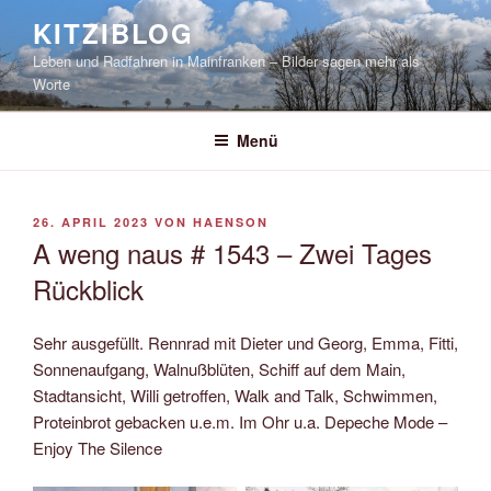
Zum
KITZIBLOG
Inhalt
Leben und Radfahren in Mainfranken – Bilder sagen mehr als
springen
Worte
Menü
VERÖFFENTLICHT
26. APRIL 2023
VON
HAENSON
AM
A weng naus # 1543 – Zwei Tages
Rückblick
Sehr ausgefüllt. Rennrad mit Dieter und Georg, Emma, Fitti,
Sonnenaufgang, Walnußblüten, Schiff auf dem Main,
Stadtansicht, Willi getroffen, Walk and Talk, Schwimmen,
Proteinbrot gebacken u.e.m. Im Ohr u.a. Depeche Mode –
Enjoy The Silence