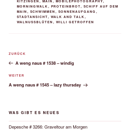
KITZINGEN
,
MAIN
,
MOBILEPHOTOGRAPHY
,
MORNINGWALK
,
PROTEINBROT
,
SCHIFF AUF DEM
MAIN
,
SCHWIMMEN
,
SONNENAUFGANG
,
STADTANSICHT
,
WALK AND TALK
,
WALNUSSBLÜTEN
,
WILLI GETROFFEN
Beitrags-
Vorheriger
ZURÜCK
Navigation
Beitrag
A weng naus # 1538 – windig
Nächster
WEITER
Beitrag
A weng naus # 1545 – lazy thursday
WAS GIBT ES NEUES
Depesche # 3266: Graveltour am Morgen