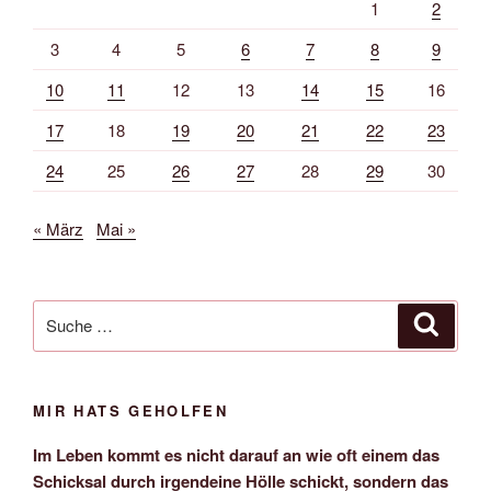
1
2
3
4
5
6
7
8
9
10
11
12
13
14
15
16
17
18
19
20
21
22
23
24
25
26
27
28
29
30
« März
Mai »
Suche
Suche
nach:
MIR HATS GEHOLFEN
Im Leben kommt es nicht darauf an wie oft einem das
Schicksal durch irgendeine Hölle schickt, sondern das