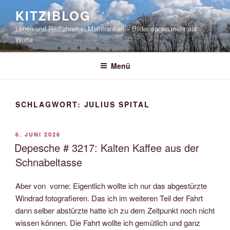
Zum
KITZIBLOG
Inhalt
Leben und Radfahren in Mainfranken – Bilder sagen mehr als
springen
Worte
Menü
SCHLAGWORT:
JULIUS SPITAL
VERÖFFENTLICHT
6. JUNI 2026
AM
Depesche # 3217: Kalten Kaffee aus der
Schnabeltasse
Aber von vorne: Eigentlich wollte ich nur das abgestürzte
Windrad fotografieren. Das ich im weiteren Teil der Fahrt
dann selber abstürzte hatte ich zu dem Zeitpunkt noch nicht
wissen können. Die Fahrt wollte ich gemütlich und ganz