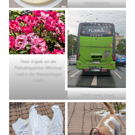
Friedensbrücke
Rose Angela vor der
Polizeiinspektion Würzburg-
Land in der Weissenburger
Straße
Abfahrt nach Hause