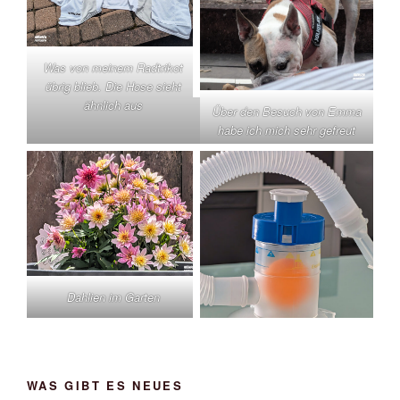
Was von meinem Radtrikot
übrig blieb. Die Hose sieht
ähnlich aus
Über den Besuch von Emma
habe ich mich sehr gefreut
Dahlien im Garten
WAS GIBT ES NEUES