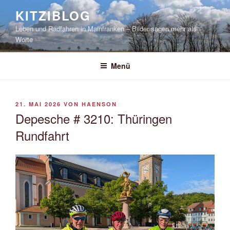
Zum
KITZIBLOG
Inhalt
Leben und Radfahren in Mainfranken – Bilder sagen mehr als
springen
Worte
Menü
VERÖFFENTLICHT
21. MAI 2026
VON
HAENSON
AM
Depesche # 3210: Thüringen
Rundfahrt