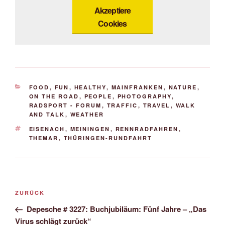
Akzeptiere
Cookies
KATEGORIEN
FOOD
,
FUN
,
HEALTHY
,
MAINFRANKEN
,
NATURE
,
ON THE ROAD
,
PEOPLE
,
PHOTOGRAPHY
,
RADSPORT - FORUM
,
TRAFFIC
,
TRAVEL
,
WALK
AND TALK
,
WEATHER
SCHLAGWÖRTER
EISENACH
,
MEININGEN
,
RENNRADFAHREN
,
THEMAR
,
THÜRINGEN-RUNDFAHRT
Beitrags-
Vorheriger
ZURÜCK
Navigation
Beitrag
Depesche # 3227: Buchjubiläum: Fünf Jahre – „Das
Virus schlägt zurück“