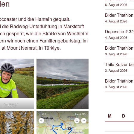
len
6. August 2026
Bilder Triathlon
bcoaster und die Hanteln gequält.
4. August 2026
d die Radweg-Unterführung in Marktsteft
Depesche # 32
och gesperrt, wie die Straße von Westheim
4. August 2026
ern wir noch einen Familiengeburtstag. Im
 at Mount Nemrut, in Türkiye.
Bilder Triathlon
3. August 2026
Thilo Kutzer b
3. August 2026
Bilder Triathlon
3. August 2026
17411.7
M
D