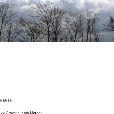
 NEUES
66: Graveltour am Morgen