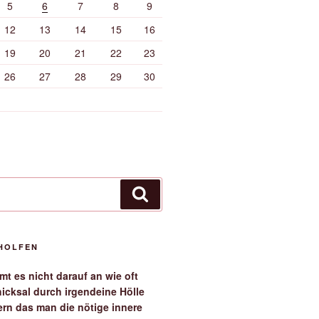
5
6
7
8
9
12
13
14
15
16
19
20
21
22
23
26
27
28
29
30
Suchen
EHOLFEN
t es nicht darauf an wie oft
icksal durch irgendeine Hölle
ern das man die nötige innere