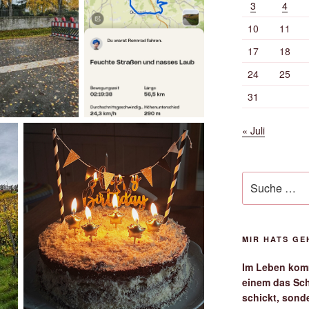
3
4
10
11
17
18
24
25
31
« Juli
Suche
nach:
MIR HATS G
Im Leben komm
einem das Sch
schickt, sond