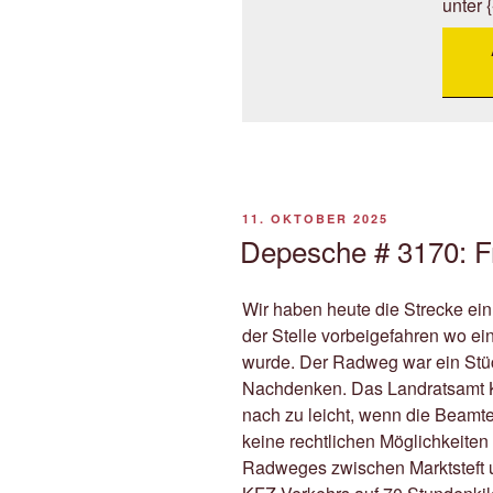
unter 
VERÖFFENTLICHT
11. OKTOBER 2025
AM
Depesche # 3170: F
Wir haben heute die Strecke ei
der Stelle vorbeigefahren wo e
wurde. Der Radweg war ein Stüc
Nachdenken. Das Landratsamt K
nach zu leicht, wenn die Beamt
keine rechtlichen Möglichkeiten 
Radweges zwischen Marktsteft u