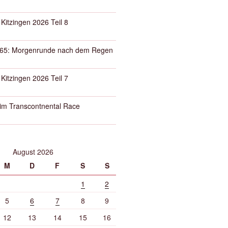
 Kitzingen 2026 Teil 8
65: Morgenrunde nach dem Regen
 Kitzingen 2026 Teil 7
eim Transcontnental Race
August 2026
M
D
F
S
S
1
2
5
6
7
8
9
12
13
14
15
16