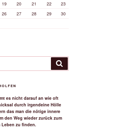
19
20
21
22
23
26
27
28
29
30
Suchen
EHOLFEN
t es nicht darauf an wie oft
icksal durch irgendeine Hölle
ern das man die nötige innere
 um den Weg wieder zurück zum
 Leben zu finden.