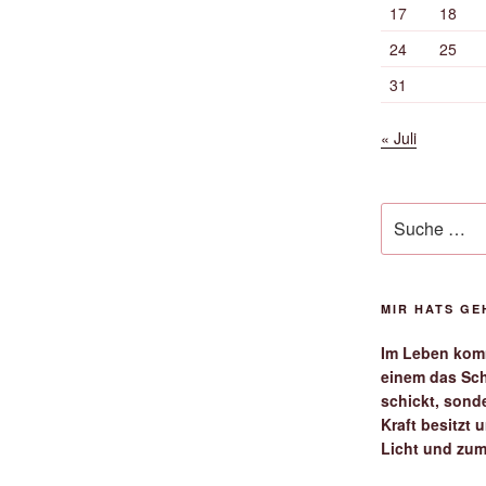
17
18
24
25
31
« Juli
Suche
nach:
MIR HATS G
Im Leben komm
einem das Sch
schickt, sond
Kraft besitzt
Licht und zum