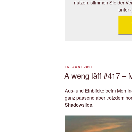
nutzen, stimmen Sie der V
unter 
VERÖFFENTLICHT
15. JUNI 2021
AM
A weng läff #417 –
Aus- und Einblicke beim Mornin
ganz paasend aber trotzdem hö
Shadowslide
.