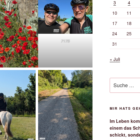
3
4
10
11
17
18
24
25
7175
31
« Juli
Suche
nach:
MIR HATS G
Im Leben komm
einem das Sch
schickt, sond