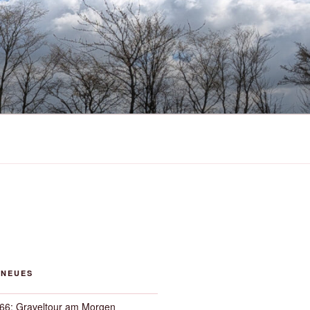
 NEUES
66: Graveltour am Morgen