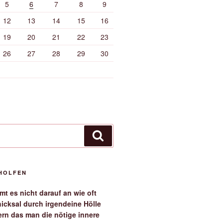
5
6
7
8
9
12
13
14
15
16
19
20
21
22
23
26
27
28
29
30
Suchen
EHOLFEN
t es nicht darauf an wie oft
icksal durch irgendeine Hölle
ern das man die nötige innere