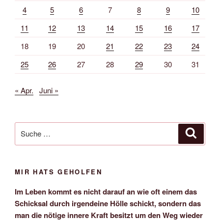
4
5
6
7
8
9
10
11
12
13
14
15
16
17
18
19
20
21
22
23
24
25
26
27
28
29
30
31
« Apr.
Juni »
Suche
Suche
nach:
MIR HATS GEHOLFEN
Im Leben kommt es nicht darauf an wie oft einem das
Schicksal durch irgendeine Hölle schickt, sondern das
man die nötige innere Kraft besitzt um den Weg wieder