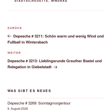
STADTSILHOUETTE
,
WINDRAD
Beitrags-
Vorheriger
ZURÜCK
Navigation
Beitrag
Depesche # 3211: Schön warm und wenig Wind und
Fußball in Wintersbach
Nächster
WEITER
Beitrag
Depesche # 3213: Lieblingsrunde Greuther Bastel und
Relegation in Giebelstadt
WAS GIBT ES NEUES
Depesche # 3269: Sonntagmorgentour
9. August 2026