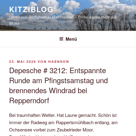
Zum
KITZIBLOG
Inhalt
Leben und Radfahren in Mainfranken – Bilder sagen mehr als
springen
Worte
Menü
VERÖFFENTLICHT
23. MAI 2026
VON
HAENSON
AM
Depesche # 3212: Entspannte
Runde am Pfingstsamstag und
brennendes Windrad bei
Repperndorf
Bei traumhaften Wetter. Hat Laune gemacht. Schön ist
immer der Radweg am Rappertsmühlbach entlang, am
Ochsensee vorbei zum Zeubelrieder Moor.