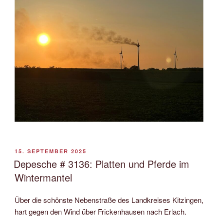
VERÖFFENTLICHT
15. SEPTEMBER 2025
AM
Depesche # 3136: Platten und Pferde im
Wintermantel
Über die schönste Nebenstraße des Landkreises Kitzingen,
hart gegen den Wind über Frickenhausen nach Erlach.