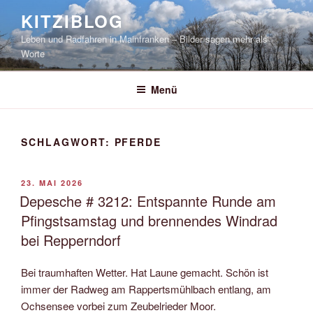
Zum
KITZIBLOG
Inhalt
Leben und Radfahren in Mainfranken – Bilder sagen mehr als
springen
Worte
Menü
SCHLAGWORT:
PFERDE
VERÖFFENTLICHT
23. MAI 2026
AM
Depesche # 3212: Entspannte Runde am
Pfingstsamstag und brennendes Windrad
bei Repperndorf
Bei traumhaften Wetter. Hat Laune gemacht. Schön ist
immer der Radweg am Rappertsmühlbach entlang, am
Ochsensee vorbei zum Zeubelrieder Moor.