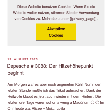
Diese Website benutzen Cookies. Wenn Sie die
Website weiter nutzen, stimmen Sie der Verwendung
von Cookies zu. Mehr dazu unter {{privacy_page}}.
Akzeptiere
Cookies
VERÖFFENTLICHT
13. AUGUST 2025
AM
Depesche # 3088: Der Hitzehöhepunkt
beginnt
Am Morgen war es aber noch angenehm Kühl. Nur in der
letzten Stunde mußte ich das Trikot aufmachen. Dank der
Heilwolle klappt es jetzt auch wieder mit dem Hintern. Die
letzten drei Tage waren schon a weng a Madürium 🙂 🙂 Im
Ohr heute u.a. Alizée – Moi… Lolita