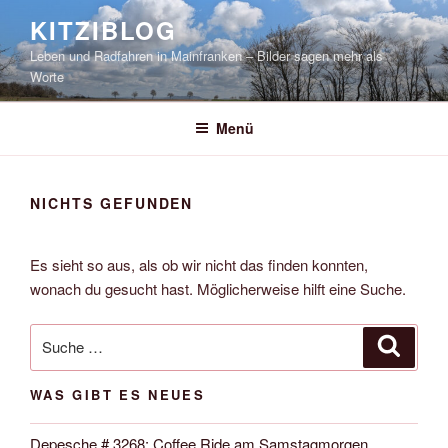
Zum
KITZIBLOG
Inhalt
Leben und Radfahren in Mainfranken – Bilder sagen mehr als
springen
Worte
Menü
NICHTS GEFUNDEN
Es sieht so aus, als ob wir nicht das finden konnten,
wonach du gesucht hast. Möglicherweise hilft eine Suche.
Suche
Suche
nach:
WAS GIBT ES NEUES
Depesche # 3268: Coffee Ride am Samstagmorgen