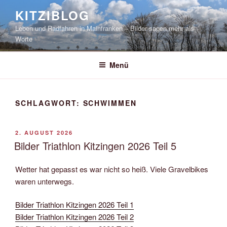
Zum
KITZIBLOG
Inhalt
Leben und Radfahren in Mainfranken – Bilder sagen mehr als
springen
Worte
Menü
SCHLAGWORT:
SCHWIMMEN
VERÖFFENTLICHT
2. AUGUST 2026
AM
Bilder Triathlon Kitzingen 2026 Teil 5
Wetter hat gepasst es war nicht so heiß. Viele Gravelbikes
waren unterwegs.
Bilder Triathlon Kitzingen 2026 Teil 1
Bilder Triathlon Kitzingen 2026 Teil 2