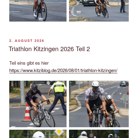
VERÖFFENTLICHT
2. AUGUST 2026
AM
Triathlon Kitzingen 2026 Teil 2
Teil eins gibt es hier
https://www.kitziblog.de/2026/08/01/triathlon-kitzingen/