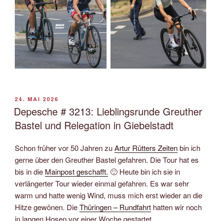
VERÖFFENTLICHT
24. MAI 2026
AM
Depesche # 3213: Lieblingsrunde Greuther
Bastel und Relegation in Giebelstadt
Schon früher vor 50 Jahren zu
Artur Rütters Zeiten
bin ich
gerne über den Greuther Bastel gefahren. Die Tour hat es
bis in die
Mainpost geschafft.
🙂 Heute bin ich sie in
verlängerter Tour wieder einmal gefahren. Es war sehr
warm und hatte wenig Wind, muss mich erst wieder an die
Hitze gewönen. Die
Thüringen – Rundfahrt
hatten wir noch
in langen Hosen vor einer Woche gestartet.