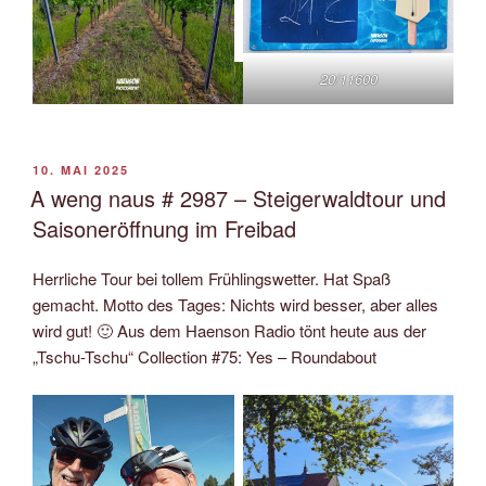
20/11600
VERÖFFENTLICHT
10. MAI 2025
AM
A weng naus # 2987 – Steigerwaldtour und
Saisoneröffnung im Freibad
Herrliche Tour bei tollem Frühlingswetter. Hat Spaß
gemacht. Motto des Tages: Nichts wird besser, aber alles
wird gut! 🙂 Aus dem Haenson Radio tönt heute aus der
„Tschu-Tschu“ Collection #75: Yes – Roundabout