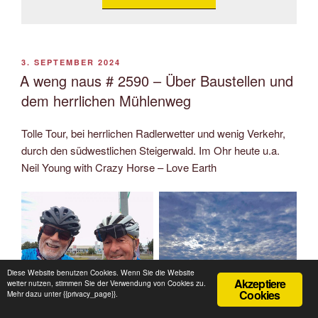
VERÖFFENTLICHT
3. SEPTEMBER 2024
AM
A weng naus # 2590 – Über Baustellen und
dem herrlichen Mühlenweg
Tolle Tour, bei herrlichen Radlerwetter und wenig Verkehr,
durch den südwestlichen Steigerwald. Im Ohr heute u.a.
Neil Young with Crazy Horse – Love Earth
Diese Website benutzen Cookies. Wenn Sie die Website
Akzeptiere
weiter nutzen, stimmen Sie der Verwendung von Cookies zu.
Cookies
Mehr dazu unter {{privacy_page}}.