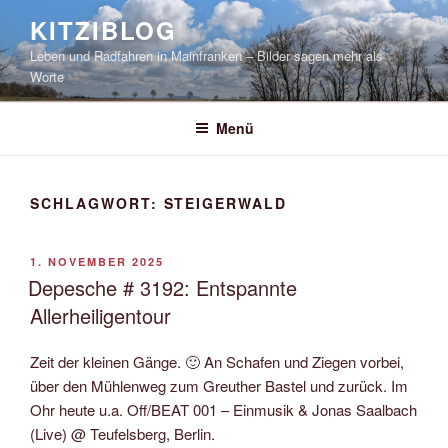
Zum
KITZIBLOG
Inhalt
Leben und Radfahren in Mainfranken – Bilder sagen mehr als
springen
Worte
Menü
SCHLAGWORT:
STEIGERWALD
VERÖFFENTLICHT
1. NOVEMBER 2025
AM
Depesche # 3192: Entspannte
Allerheiligentour
Zeit der kleinen Gänge. 🙂 An Schafen und Ziegen vorbei,
über den Mühlenweg zum Greuther Bastel und zurück. Im
Ohr heute u.a. Off/BEAT 001 – Einmusik & Jonas Saalbach
(Live) @ Teufelsberg, Berlin.