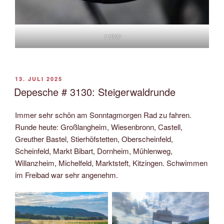
11007
VERÖFFENTLICHT
13. JULI 2025
AM
Depesche # 3130: Steigerwaldrunde
Immer sehr schön am Sonntagmorgen Rad zu fahren.
Runde heute: Großlangheim, Wiesenbronn, Castell,
Greuther Bastel, Stierhöfstetten, Oberscheinfeld,
Scheinfeld, Markt Bibart, Dornheim, Mühlenweg,
Willanzheim, Michelfeld, Marktsteft, Kitzingen. Schwimmen
im Freibad war sehr angenehm.