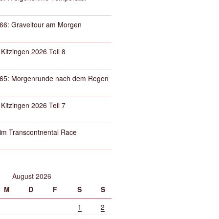
66: Graveltour am Morgen
 Kitzingen 2026 Teil 8
65: Morgenrunde nach dem Regen
 Kitzingen 2026 Teil 7
eim Transcontnental Race
August 2026
M
D
F
S
S
1
2