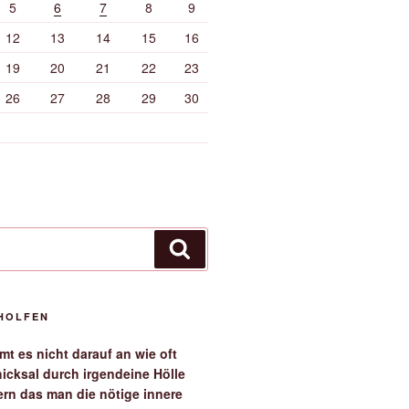
5
6
7
8
9
12
13
14
15
16
19
20
21
22
23
26
27
28
29
30
Suchen
EHOLFEN
t es nicht darauf an wie oft
icksal durch irgendeine Hölle
ern das man die nötige innere