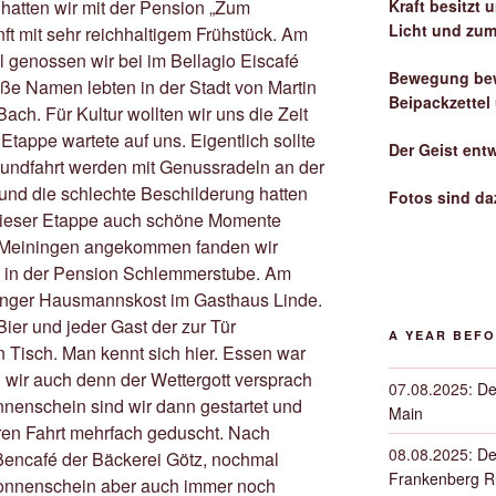
Kraft besitzt
 hatten wir mit der Pension „Zum
Licht und zum
t mit sehr reichhaltigem Frühstück. Am
genossen wir bei im Bellagio Eiscafé
Bewegung bew
ße Namen lebten in der Stadt von Martin
Beipackzettel
ach. Für Kultur wollten wir uns die Zeit
Etappe wartete auf uns. Eigentlich sollte
Der Geist ent
 Rundfahrt werden mit Genussradeln an der
und die schlechte Beschilderung hatten
Fotos sind da
dieser Etappe auch schöne Momente
n Meiningen angekommen fanden wir
ft in der Pension Schlemmerstube. Am
inger Hausmannskost im Gasthaus Linde.
ier und jeder Gast der zur Tür
A YEAR BEF
n Tisch. Man kennt sich hier. Essen war
n wir auch denn der Wettergott versprach
07.08.2025
:
De
nnenschein sind wir dann gestartet und
Main
ren Fahrt mehrfach geduscht. Nach
08.08.2025
:
De
aßencafé der Bäckerei Götz, nochmal
Frankenberg 
 Sonnenschein aber auch immer noch