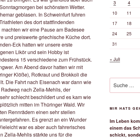
3
4
 Sonntagmorgen bei schönstem Wetter.
10
11
emar geblasen. In Schweinfurt fuhren
riathleten des dort stattfindenden
17
18
in machten wir eine Pause am Badesee
24
25
re und preiswerte griechische Küche dort.
31
nden-Eck hatten wir unsere erste
genen Likör und sein Hobby ist
« Juli
destens 15 verschiedene zum Frühstück.
Ingwer. Am Abend davor hatten wir mit
nger Klöße), Rotkraut und Brokkoli die
Suche
llt. Die Fahrt nach Eisenach war dann wie
nach:
r Radweg nach Zella-Mehlis, der
 sehr schlecht beschildert und es kam wie
ötzlich mitten im Thüringer Wald. Wir
MIR HATS G
en Rennrädern einen sehr steilen
untergefahren. Es grenzt an ein Wunder
Im Leben komm
 Vieleicht war es aber auch fahrerisches
einem das Sch
 Zella-Mehlis stärkte uns für die
schickt, sond