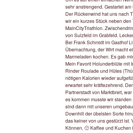
sehr anstrengend. Gestartet am
Der Rückenwind hat uns nach Th
wir ein kurzes Stück neben den T
MainCityTriathlon. Zwischendr
von Sulzfeld im Grabfeld. Lecke
Bei Frank Schmidt im Gasthof Li
Übernachtung, der Wirt macht ei
Marmeladen kochen. Es gab min
Mein Favorit Holunderblüte mit 
Rinder Roulade und Hütes (Thüri
nötigen Kalorien wieder aufgefü
erwartet sehr kräftezehrend. De
Partnerstadt von Marktbreit, war
es kommen musste wir standen pl
sind dann mit unseren umgebaut
Downhill der übelsten Sorte hin
das keiner von uns gestürzt ist.
Können, 🙂 Kaffee und Kuchen in