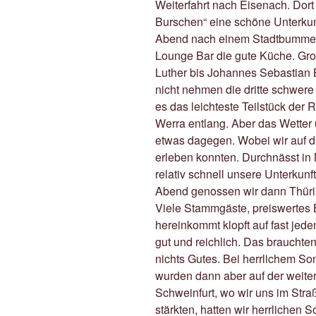
Weiterfahrt nach Eisenach. Dort
Burschen“ eine schöne Unterkunf
Abend nach einem Stadtbummel 
Lounge Bar die gute Küche. Gro
Luther bis Johannes Sebastian B
nicht nehmen die dritte schwere 
es das leichteste Teilstück der
Werra entlang. Aber das Wetter 
etwas dagegen. Wobei wir auf 
erleben konnten. Durchnässt i
relativ schnell unsere Unterkun
Abend genossen wir dann Thür
Viele Stammgäste, preiswertes B
hereinkommt klopft auf fast jede
gut und reichlich. Das brauchte
nichts Gutes. Bei herrlichem So
wurden dann aber auf der weite
Schweinfurt, wo wir uns im Str
stärkten, hatten wir herrlichen