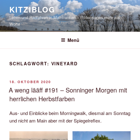
Zum
KITZIBLOG
Inhalt
Leben und Radfahren in Mainfranken – Bilder sagen mehr als
springen
Worte
Menü
SCHLAGWORT:
VINEYARD
VERÖFFENTLICHT
18. OKTOBER 2020
AM
A weng lääff #191 – Sonninger Morgen mit
herrlichen Herbstfarben
Aus- und Einblicke beim Morningwalk, diesmal am Sonntag
und nicht am Main aber mit der Spiegelreflex.