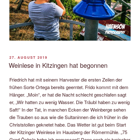
VERÖFFENTLICHT
27. AUGUST 2019
AM
Weinlese in Kitzingen hat begonnen
Friedrich hat mit seinem Harvester die ersten Zeilen der
frühen Sorte Ortega bereits geerntet. Frido kommt mit dem
Hänger. „Moin“, er hat die Nacht schlecht geschlafen sagt
er, „Wir hatten zu wenig Wasser. Die Träubl haben zu wenig
Saft!“ In der Tat, in manchen Ecken der Weinberge sehen
die Trauben so aus wie die Sultaninnen die ich früher in die
Christstollen geknetet habe. Das Wetter ist gut beim Start
der Kitzinger Weinlese im Hausberg der Römermühle. „75
Grad Öchsle habe ich gemessen!“ Dann noch ein typischer