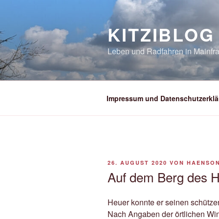
Zum
Inhalt
KITZIBLOG
springen
Leben und Radfahren in Mainfra
Impressum und Datenschutzerklä
VERÖFFENTLICHT
26. AUGUST 2020
VON
HAENSO
AM
Auf dem Berg des H
Heuer konnte er seinen schützen
Nach Angaben der örtlichen Win