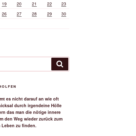
19
20
21
22
23
26
27
28
29
30
Suchen
EHOLFEN
t es nicht darauf an wie oft
icksal durch irgendeine Hölle
ern das man die nötige innere
 um den Weg wieder zurück zum
 Leben zu finden.