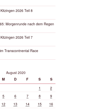
 Kitzingen 2026 Teil 8
65: Morgenrunde nach dem Regen
 Kitzingen 2026 Teil 7
eim Transcontnental Race
August 2020
M
D
F
S
S
1
2
5
6
7
8
9
12
13
14
15
16