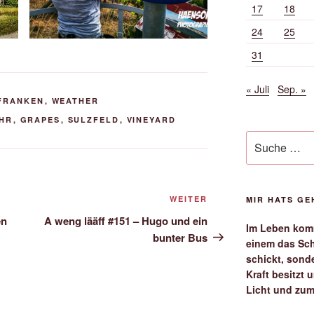
17
18
24
25
31
« Juli
Sep. »
FRANKEN
,
WEATHER
HR
,
GRAPES
,
SULZFELD
,
VINEYARD
Suche
nach:
Nächster
WEITER
MIR HATS G
Beitrag
en
A weng lääff #151 – Hugo und ein
Im Leben komm
bunter Bus
einem das Sch
schickt, sond
Kraft besitzt
Licht und zum