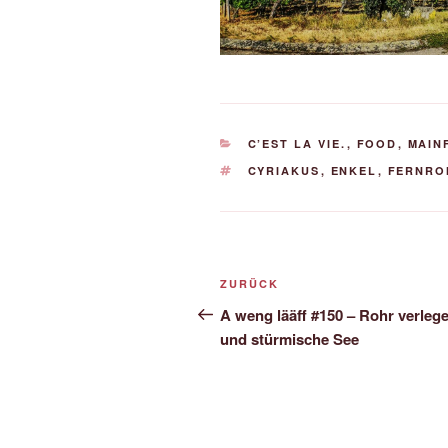
KATEGORIEN
C’EST LA VIE.
,
FOOD
,
MAIN
SCHLAGWÖRTER
CYRIAKUS
,
ENKEL
,
FERNRO
Beitrags-
Vorheriger
ZURÜCK
Navigation
Beitrag
A weng lääff #150 – Rohr verleg
und stürmische See