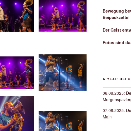
Bewegung bew
Beipackzettel
Der Geist ent
Fotos sind da
A YEAR BEF
06.08.2025
:
De
Morgenspazierg
07.08.2025
:
De
Main