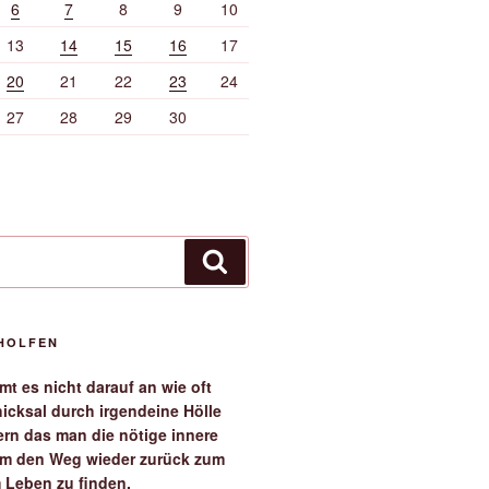
6
7
8
9
10
13
14
15
16
17
20
21
22
23
24
27
28
29
30
Suchen
EHOLFEN
t es nicht darauf an wie oft
icksal durch irgendeine Hölle
ern das man die nötige innere
 um den Weg wieder zurück zum
 Leben zu finden.