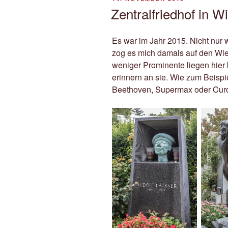
AM
Zentralfriedhof in W
Es war im Jahr 2015. Nicht nu
zog es mich damals auf den Wien
weniger Prominente liegen hier
erinnern an sie. Wie zum Beispi
Beethoven, Supermax oder Curd