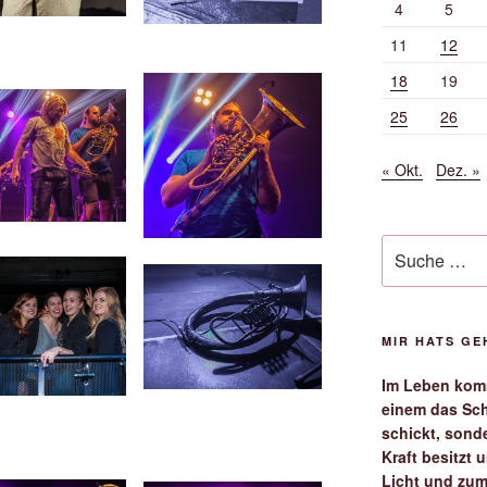
4
5
11
12
18
19
25
26
« Okt.
Dez. »
Suche
nach:
MIR HATS G
Im Leben komm
einem das Sch
schickt, sond
Kraft besitzt
Licht und zum