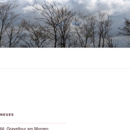
 NEUES
66: Graveltour am Morgen