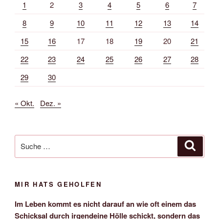
1
2
3
4
5
6
7
8
9
10
11
12
13
14
15
16
17
18
19
20
21
22
23
24
25
26
27
28
29
30
« Okt.
Dez. »
Suche
Suche
nach:
MIR HATS GEHOLFEN
Im Leben kommt es nicht darauf an wie oft einem das
Schicksal durch irgendeine Hölle schickt, sondern das