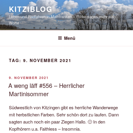
Zum
KITZIBLOG
Inhalt
Leben und Radfahren in Mainfranken – Bilder sagen mehr als
springen
Worte
Menü
TAG:
9. NOVEMBER 2021
VERÖFFENTLICHT
9. NOVEMBER 2021
AM
A weng läff #556 – Herrlicher
Martinisommer
Südwestlich von Kitzingen gibt es herrliche Wanderwege
mit herbstlichen Farben. Sehr schön dort zu laufen. Dann
sagten auch noch ein paar Ziegen Hallo. 🙂 In den
Kopfhörern u.a. Faithless – Insomnia.