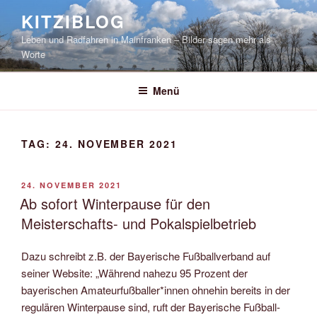
Zum
KITZIBLOG
Inhalt
Leben und Radfahren in Mainfranken – Bilder sagen mehr als
springen
Worte
Menü
TAG:
24. NOVEMBER 2021
VERÖFFENTLICHT
24. NOVEMBER 2021
AM
Ab sofort Winterpause für den
Meisterschafts- und Pokalspielbetrieb
Dazu schreibt z.B. der Bayerische Fußballverband auf
seiner Website: „Während nahezu 95 Prozent der
bayerischen Amateurfußballer*innen ohnehin bereits in der
regulären Winterpause sind, ruft der Bayerische Fußball-