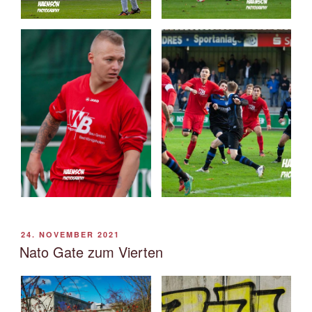
VERÖFFENTLICHT
24. NOVEMBER 2021
AM
Nato Gate zum Vierten