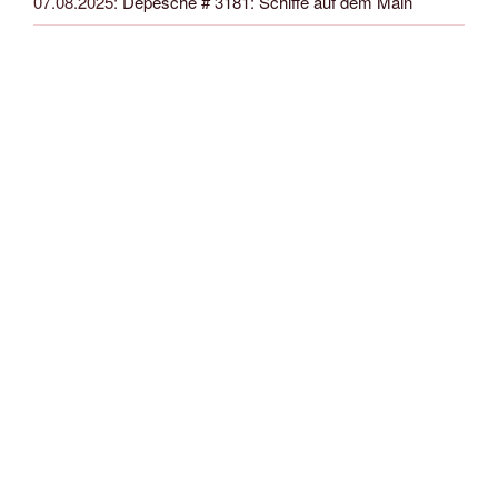
07.08.2025
:
Depesche # 3181: Schiffe auf dem Main