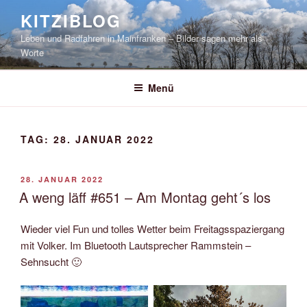
Zum
KITZIBLOG
Inhalt
Leben und Radfahren in Mainfranken – Bilder sagen mehr als
springen
Worte
Menü
TAG:
28. JANUAR 2022
VERÖFFENTLICHT
28. JANUAR 2022
AM
A weng läff #651 – Am Montag geht´s los
Wieder viel Fun und tolles Wetter beim Freitagsspaziergang
mit Volker. Im Bluetooth Lautsprecher Rammstein –
Sehnsucht 🙂