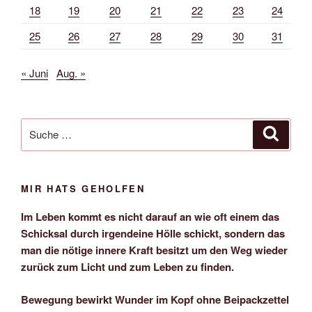
18
19
20
21
22
23
24
25
26
27
28
29
30
31
« Juni
Aug. »
Suche
Suche
nach:
MIR HATS GEHOLFEN
Im Leben kommt es nicht darauf an wie oft einem das
Schicksal durch irgendeine Hölle schickt, sondern das
man die nötige innere Kraft besitzt um den Weg wieder
zurück zum Licht und zum Leben zu finden.
Bewegung bewirkt Wunder im Kopf ohne Beipackzettel