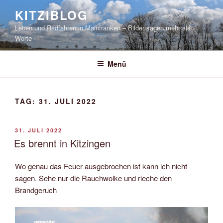
Zum
KITZIBLOG
Inhalt
Leben und Radfahren in Mainfranken – Bilder sagen mehr als
springen
Worte
Menü
TAG:
31. JULI 2022
VERÖFFENTLICHT
31. JULI 2022
AM
Es brennt in Kitzingen
Wo genau das Feuer ausgebrochen ist kann ich nicht
sagen. Sehe nur die Rauchwolke und rieche den
Brandgeruch