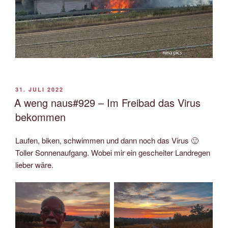
VERÖFFENTLICHT
31. JULI 2022
AM
A weng naus#929 – Im Freibad das Virus
bekommen
Laufen, biken, schwimmen und dann noch das Virus 🙂
Toller Sonnenaufgang. Wobei mir ein gescheiter Landregen
lieber wäre.