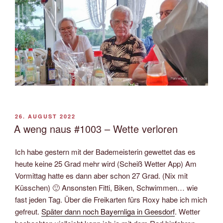
VERÖFFENTLICHT
26. AUGUST 2022
AM
A weng naus #1003 – Wette verloren
Ich habe gestern mit der Bademeisterin gewettet das es
heute keine 25 Grad mehr wird (Scheiß Wetter App) Am
Vormittag hatte es dann aber schon 27 Grad. (Nix mit
Küsschen) 🙂 Ansonsten Fitti, Biken, Schwimmen… wie
fast jeden Tag. Über die Freikarten fürs Roxy habe ich mich
gefreut.
Später dann noch Bayernliga in Geesdorf
. Wetter