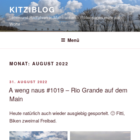
Zum
KITZIBLOG
Inhalt
Leben und Radfahren in Mainfranken – Bilder sagen mehr als
springen
Worte
Menü
MONAT:
AUGUST 2022
VERÖFFENTLICHT
31. AUGUST 2022
AM
A weng naus #1019 – Rio Grande auf dem
Main
Heute natürlich auch wieder ausgiebig gesportelt. 🙂 Fitti,
Biken zweimal Freibad.