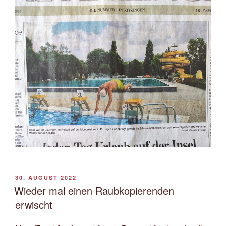
VERÖFFENTLICHT
30. AUGUST 2022
AM
Wieder mal einen Raubkopierenden
erwischt