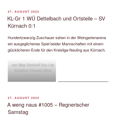
VERÖFFENTLICHT
27. AUGUST 2022
AM
KL-Gr 1 WÜ Dettelbach und Ortsteile – SV
Kürnach 0:1
Hundertzwanzig Zuschauer sahen in der Weingartenarena
ein ausgeglichenes Spiel beider Mannschaften mit einem
glücklicheren Ende für den Kreisliga-Neuling aus Kürnach.
vlnr Silas Steinhoff Duo Luis
Schlicker Kürnach Oliver
Stark Duo
VERÖFFENTLICHT
27. AUGUST 2022
AM
A weng naus #1005 – Regnerischer
Samstag